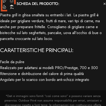
SCHEDA DEL PRODOTTO:
Piastra grill in ghisa smaltata su entrambi i lati. La piastra grill è
ideale per grigliare verdure, frutti di mare, vari tipi di carne, ma
anche per preparare frittelle. Consigliamo di grigliare carne e
bistecche sul lato seghettato, pancake, uova all'occhio di bue o
pancetta croccante sul lato liscio.
CARATTERISTICHE PRINCIPALI:
Facile da pulire
Realizzato per adattarsi ai modelli PRO/Prestige, 700 e 500
Ritenzione e distribuzione del calore di prima qualità
Angolato per lo scarico con bordo anti-schizzi integrato
*Dati e immagini sono forniti “così come sono” e possono variare senza
preavviso. Outdoor Privé non assume responsabilità per errori, omissioni o
discrepanze rispetto a fonti terze; le informazioni non costituiscono offerta