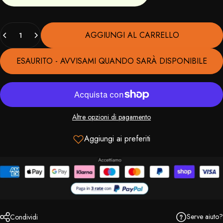
Quantità
AGGIUNGI AL CARRELLO
ESAURITO - AVVISAMI QUANDO SARÀ DISPONIBILE
Altre opzioni di pagamento
Aggiungi ai preferiti
Serve aiuto?
Condividi