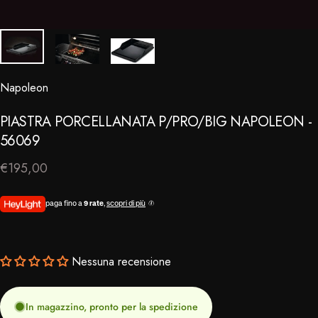
Napoleon
⠀
PIASTRA
PORCELLANATA
P/PRO/BIG
NAPOLEON
-
56069
€195,00
paga fino a
9 rate
,
scopri di più
Nessuna recensione
In magazzino, pronto per la spedizione