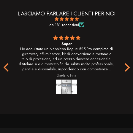
LASCIAMO PARLARE I CLIENTI PER NOI
da 181 recensioni
Super
 di
Ho acquistato un Napoleon Rogue 525 Pro completo di
 e
girarrosto, affumicatore, kit di conversione a metano e
e.
telo di protezione, ad un prezzo davvero eccezionale.
ale,
Il titolare si è dimostrato fin da subito molto professionale,
 a
gentile e disponibile, rispondendo con competenza a
ma:
tutte le mie domande. La spedizione è stata rapidissima:
Gaetano Fina
 di
il barbecue è arrivato perfettamente imballato nel giro di
pochi giorni.
sso
Dopo averlo assemblato e messo subito alla prova, posso
o.
dire che la qualità costruttiva è davvero di alto livello.
n
Materiali robusti, finiture curate e griglie di cottura in
ti
acciaio inox di ottima qualità, facili da pulire, resistenti
o
nel tempo e in grado di distribuire il calore in modo
uniforme. I quattro bruciatori permettono di gestire
perfettamente le diverse zone di cottura, mentre il
sce
bruciatore posteriore a infrarossi del girarrosto garantisce
ne.
risultati eccellenti con polli, arrosti e altri tagli di carne.