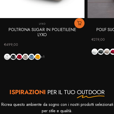
Fornitore:
LYXO
POLTRONA SUGAR IN POLIETILENE
POUF SU
LYXO
€219,00
€499,00
Bianco
Antracite
Taup
Bianco
Antracite
Rosso Intenso
Taupe
Sky blue
Giallo sole
+1
ISPIRAZIONI
PER IL TUO
OUTDOOR
Ricrea questo ambiente da sogno con i nostri prodotti selezionati
per stile e qualità.