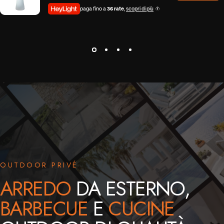
paga fino a
36 rate
,
scopri di più
OUTDOOR PRIVÉ
ARREDO
DA ESTERNO,
BARBECUE
E
CUCINE