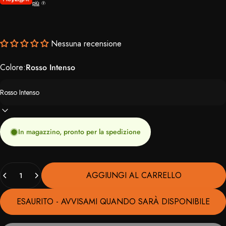
più
Nessuna recensione
Colore:
Rosso Intenso
In magazzino, pronto per la spedizione
Quantità
AGGIUNGI AL CARRELLO
ESAURITO - AVVISAMI QUANDO SARÀ DISPONIBILE