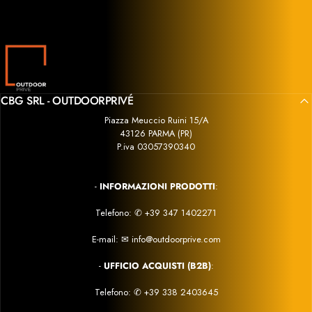
ni
si è dimostrato serio, competente e disponibile in ogni
fase dell’acquisto.
Outdoor Privé
CBG SRL - OUTDOORPRIVÉ
Piazza Meuccio Ruini 15/A
43126 PARMA (PR)
P.iva 03057390340
-
INFORMAZIONI PRODOTTI
:
Telefono:
✆
+39 347 1402271
E-mail:
✉
info@outdoorprive.com
-
UFFICIO ACQUISTI (B2B)
:
Telefono: ✆
+39 338 2403645