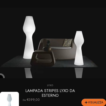
Fornitore:
LYXO
LAMPADA STRIPES LYXO DA
ESTERNO
€399,00
Da
VISUALIZZA