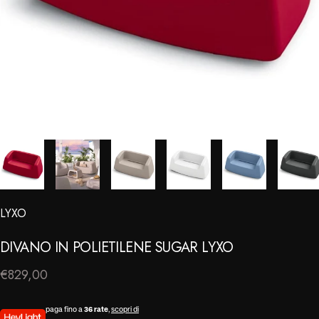
LYXO
⠀
DIVANO
IN
POLIETILENE
SUGAR
LYXO
€829,00
paga fino a
36 rate
,
scopri di