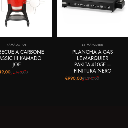
Fornitore:
Fornitore:
KAMADO JOE
LE MARQUIER
BECUE A CARBONE
PLANCHA A GAS
ASSIC III KAMADO
LE MARQUIER
JOE
PAKITA 4105E –
FINITURA NERO
49,00
€3.186,00
o scontato
 di listino
€990,00
€1.310,00
Prezzo scontato
Prezzo di listino