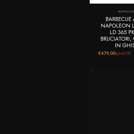
Fornitor
NAPOLEO
BARBECUE 
NAPOLEON 
LD 365 PK
BRUCIATORI, 
IN GHI
€479,00
€645,00
Prezzo scontato
Prezzo di listino