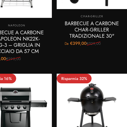
Fornitore:
CHAR-GRILLER
BARBECUE A CARBONE
Fornitore:
NAPOLEON
CHAR-GRILLER
BECUE A CARBONE
TRADIZIONALE 30"
POLEON NK22K-
€399,00
€529,00
G-3 – GRIGLIA IN
Da
Prezzo scontato
Prezzo di listino
CIAIO DA 57 CM
,00
€290,00
o scontato
 di listino
ia 16%
Risparmia 32%