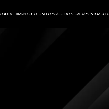
🚚
SPEDIZIONE GRATUITA
IN
TUTTA
ITALIA
CONTATTI
BARBECUE
CUCINE
FORNI
ARREDO
RISCALDAMENTO
ACCES
SCONTI
-5% SUL CARRELLO
CONTATTI
BARBECUE
CUCINE
FORNI
ARREDO
RISCALDAMENTO
ACCES