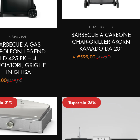
Fornitore:
CHAR-GRILLER
BARBECUE A CARBONE
Fornitore:
NAPOLEON
CHAR-GRILLER AKORN
ARBECUE A GAS
KAMADO DA 20"
POLEON LEGEND
€599,00
€879,00
LD 425 PK – 4
Da
Prezzo scontato
Prezzo di listino
CIATORI, GRIGLIE
IN GHISA
,00
€749,00
o scontato
 di listino
ia 21%
Risparmia 25%