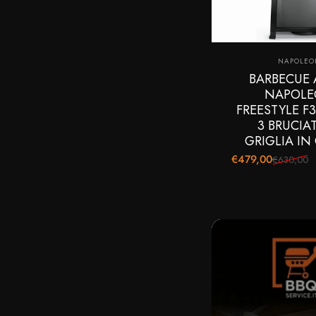
Fornitor
NAPOLEO
BARBECUE 
NAPOL
FREESTYLE F3
3 BRUCIAT
GRIGLIA IN
€479,00
€630,00
Prezzo scontato
Prezzo di listino