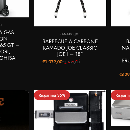
e:
N
A GAS
Fornitore:
KAMADO JOE
EON
BARBECUE A CARBONE
B
65 GT –
KAMADO JOE CLASSIC
NA
ORI,
JOE I – 18"
 GHISA
BRU
€1.079,00
€1.589,00
Prezzo scontato
Prezzo di listino
€629
Prezz
Prezzo
Risparmia 36%
Risparm