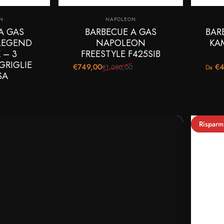
e:
Fornitore:
N
NAPOLEON
A GAS
BARBECUE A GAS
BAR
LEGEND
NAPOLEON
KA
 – 3
FREESTYLE F425SIB
GRIGLIE
€749,00
€4
€1.050,00
Da
Prezzo scontato
Prezzo di listino
Prezz
Prezzo
SA
Risparm
5.0