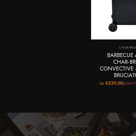
Fornitor
CHAR-BRO
BARBECUE 
CHAR-BR
CONVECTIVE 
BRUCIAT
€539,00
€589,
Da
Prezzo scontato
Prezzo di listino