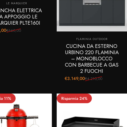
Fornitore:
LE MARQUIER
ANCHA ELETTRICA
A APPOGGIO LE
RQUIER PLTE160I
,00
€660,00
o scontato
 di listino
Fornitore:
FLAMINIA OUTDOOR
CUCINA DA ESTERNO
URBINO 220 FLAMINIA
– MONOBLOCCO
CON BARBECUE A GAS
2 FUOCHI
€3.149,00
€4.210,00
Prezzo scontato
Prezzo di listino
ia 11%
Risparmia 24%