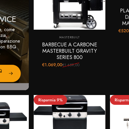
PL
D
VICE
MA
ue, come
€520
Prezz
Prezzo
zia,
Fornitore:
MASTERBUILT
iparazione
BARBECUE A CARBONE
 con BBQ
MASTERBUILT GRAVITY
.
SERIES 800
€1.069,00
€1.659,00
Prezzo scontato
Prezzo di listino
Q
Risparmia 9%
Risparm