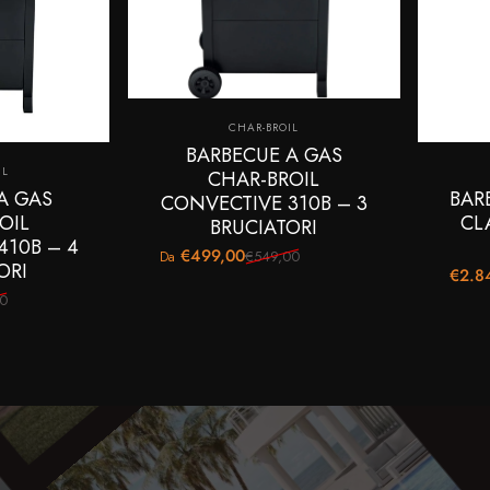
Fornitore:
CHAR-BROIL
BARBECUE A GAS
e:
IL
CHAR-BROIL
A GAS
BAR
CONVECTIVE 310B – 3
OIL
CL
BRUCIATORI
410B – 4
€499,00
€549,00
Da
Prezzo scontato
Prezzo di listino
ORI
€2.8
Prezz
Prezzo
00