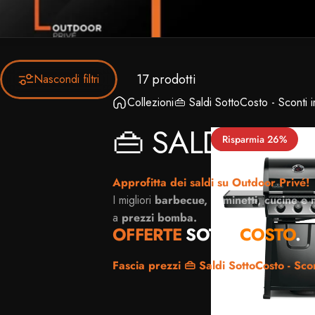
17 prodotti
Nascondi filtri
Collezioni
👜 Saldi SottoCosto - Sconti i
👜
SALDI
SOTT
Risparmia 26%
4.4
Approfitta dei saldi
su Outdoor Privé!
I migliori
barbecue, caminetti, cucine e m
a
prezzi bomba.
OFFERTE
SOTTO
COSTO
.
Fascia prezzi 👜 Saldi SottoCosto - Scon