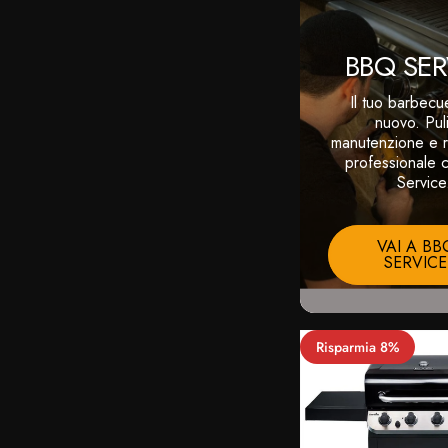
BBQ SER
Il tuo barbec
nuovo. Puli
manutenzione e r
professionale
Service
VAI A BB
SERVICE
Risparmia 8%