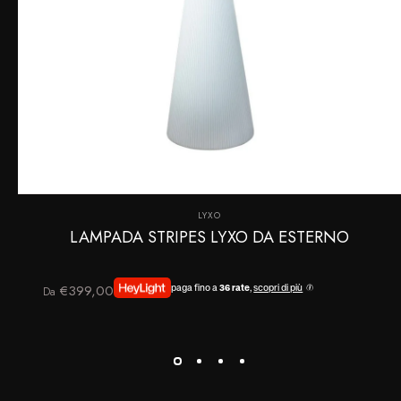
Fornitore:
LYXO
LAMPADA STRIPES LYXO DA ESTERNO
€399,00
paga fino a
36 rate
,
scopri di più
Da