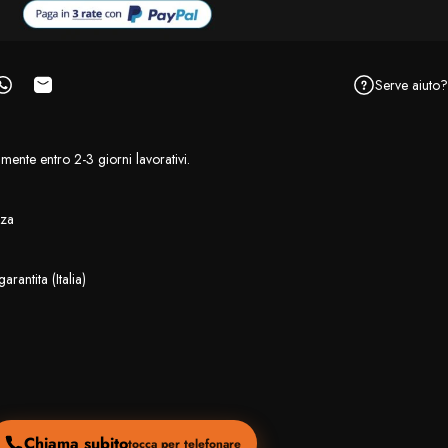
Serve aiuto?
ebook
u X
ngi un pin su Pinterest
Condividi su WhatsApp
Condivide via e-mail
mente entro 2-3 giorni lavorativi.
nza
rantita (Italia)
Chiama subito
tocca per telefonare