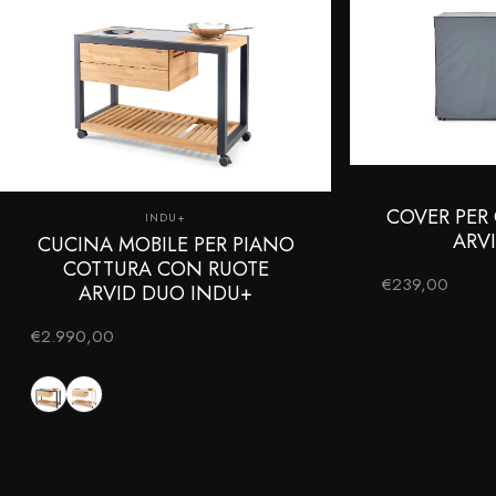
COVER PER
Fornitore:
INDU+
ARV
CUCINA MOBILE PER PIANO
COTTURA CON RUOTE
€239,00
ARVID DUO INDU+
€2.990,00
Nero
Bianco