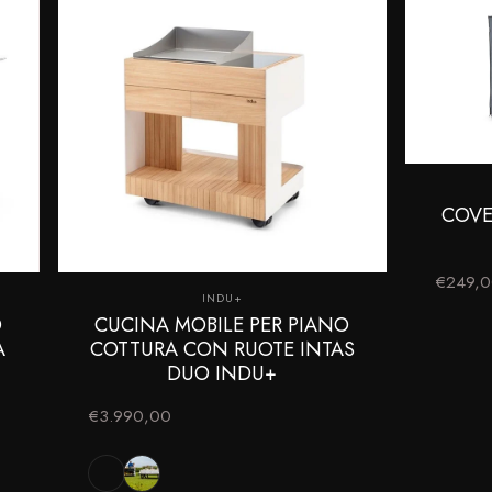
COVE
€249,
Fornitore:
INDU+
O
CUCINA MOBILE PER PIANO
A
COTTURA CON RUOTE INTAS
DUO INDU+
€3.990,00
Bianco
Nero