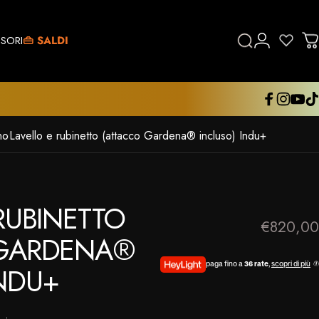
SORI
👜 SALDI
Cerca
Accedi
Ca
SORI
👜 SALDI
Facebook
Instagram
YouTub
Tik
no
Lavello e rubinetto (attacco Gardena® incluso) Indu+
RUBINETTO
€820,00
GARDENA®
NDU+
paga fino a
36 rate
,
scopri di più