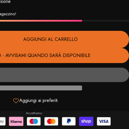
sione
 magazzino!
AGGIUNGI AL CARRELLO
O - AVVISAMI QUANDO SARÀ DISPONIBILE
Aggiungi ai preferiti