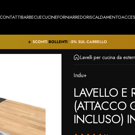
CONTATTI
BARBECUE
CUCINE
FORNI
ARREDO
RISCALDAMENTO
ACCES
CONTATTI
BARBECUE
CUCINE
FORNI
ARREDO
RISCALDAMENTO
ACCES
🚚
SPEDIZIONE GRATUITA
IN
TUTTA
ITALIA
SCONTI
-5% SUL CARRELLO
Lavelli per cucina da ester
Indu+
⠀
LAVELLO
E
(ATTACCO
INCLUSO)
I