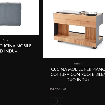
Fornitore:
INDU+
 CUCINA MOBILE
ID INDU+
Fornitore:
INDU+
CUCINA MOBILE PER PIAN
COTTURA CON RUOTE BILB
DUO INDU+
€4.990,00
Nero
Bianco