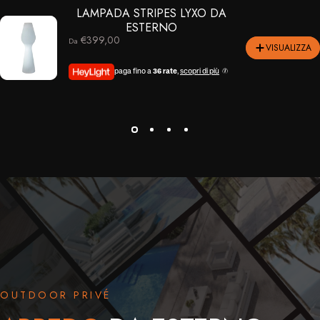
LAMPADA STRIPES LYXO DA
ESTERNO
€399,00
Da
VISUALIZZA
paga fino a
36 rate
,
scopri di più
OUTDOOR PRIVÉ