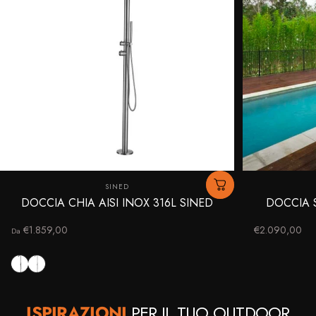
Fornitore:
SINED
DOCCIA CHIA AISI INOX 316L SINED
DOCCIA S
€1.859,00
€2.090,00
Da
Nero Satinato
Acciaio Satinato
ISPIRAZIONI
PER IL TUO
OUTDOOR