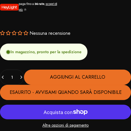
paga fino a
36 rate
,
scopri di
più
Nessuna recensione
In magazzino, pronto per la spedizione
Quantità
AGGIUNGI AL CARRELLO
ESAURITO - AVVISAMI QUANDO SARÀ DISPONIBILE
Altre opzioni di pagamento