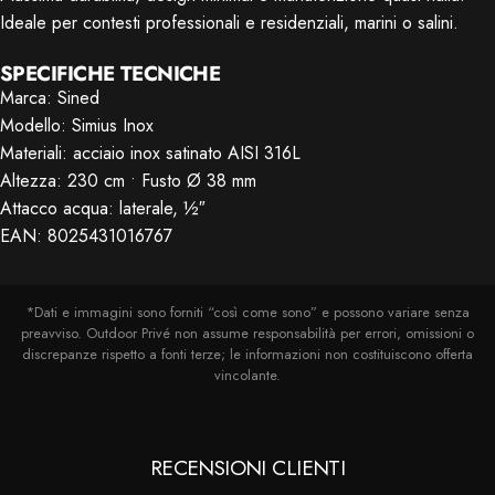
Ideale per contesti professionali e residenziali, marini o salini.
SPECIFICHE TECNICHE
Marca: Sined
Modello: Simius Inox
Materiali: acciaio inox satinato AISI 316L
Altezza: 230 cm • Fusto Ø 38 mm
Attacco acqua: laterale, ½″
EAN: 8025431016767
*Dati e immagini sono forniti “così come sono” e possono variare senza
preavviso. Outdoor Privé non assume responsabilità per errori, omissioni o
discrepanze rispetto a fonti terze; le informazioni non costituiscono offerta
vincolante.
RECENSIONI CLIENTI