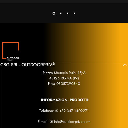
prodotto.
In conclusione, il Napoleon Rogue 525 Pro è un
barbecue di fascia alta che unisce prestazioni, qualità e
praticità. Sono estremamente soddisfatto dell’acquisto e
consiglio vivamente sia il barbecue sia il venditore, che
si è dimostrato serio, competente e disponibile in ogni
fase dell’acquisto.
Outdoor Privé
CBG SRL - OUTDOORPRIVÉ
Piazza Meuccio Ruini 15/A
43126 PARMA (PR)
P.iva 03057390340
-
INFORMAZIONI PRODOTTI
:
Telefono:
✆
+39 347 1402271
E-mail:
✉
info@outdoorprive.com