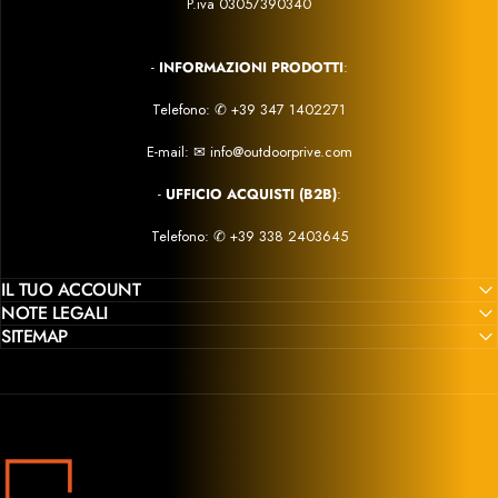
P.iva 03057390340
-
INFORMAZIONI PRODOTTI
:
Telefono:
✆
+39 347 1402271
E-mail:
✉
info@outdoorprive.com
-
UFFICIO ACQUISTI (B2B)
:
Telefono: ✆
+39 338 2403645
IL TUO ACCOUNT
NOTE LEGALI
SITEMAP
Outdoor Privé