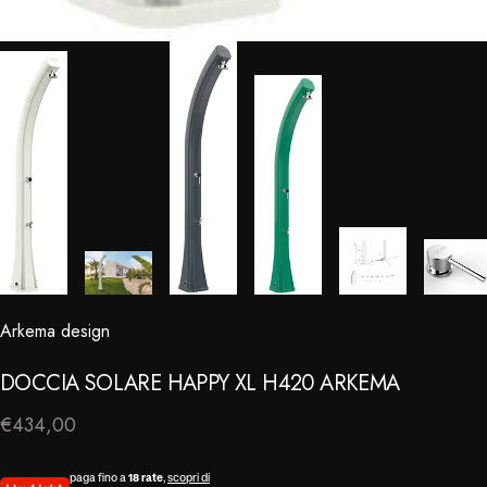
Arkema design
⠀
DOCCIA
SOLARE
HAPPY
XL
H420
ARKEMA
€434,00
paga fino a
18 rate
,
scopri di