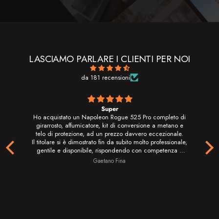
LASCIAMO PARLARE I CLIENTI PER NOI
da 181 recensioni
ue
Super
Ho acquistato un Napoleon Rogue 525 Pro completo di
Ho
girarrosto, affumicatore, kit di conversione a metano e
g
telo di protezione, ad un prezzo davvero eccezionale.
t
Il titolare si è dimostrato fin da subito molto professionale,
Il 
gentile e disponibile, rispondendo con competenza a
g
tutte le mie domande. La spedizione è stata rapidissima:
tu
Gaetano Fina
il barbecue è arrivato perfettamente imballato nel giro di
il
pochi giorni.
Dopo averlo assemblato e messo subito alla prova, posso
Do
dire che la qualità costruttiva è davvero di alto livello.
d
Materiali robusti, finiture curate e griglie di cottura in
acciaio inox di ottima qualità, facili da pulire, resistenti
a
nel tempo e in grado di distribuire il calore in modo