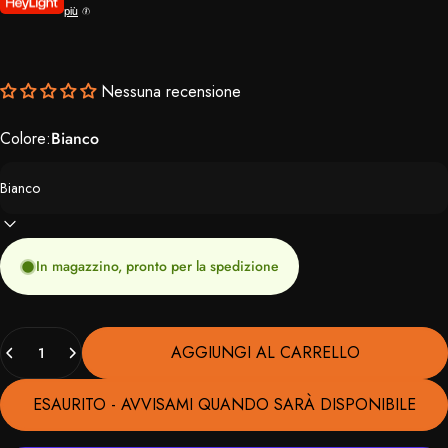
più
Nessuna recensione
Colore:
Bianco
In magazzino, pronto per la spedizione
Quantità
AGGIUNGI AL CARRELLO
ESAURITO - AVVISAMI QUANDO SARÀ DISPONIBILE