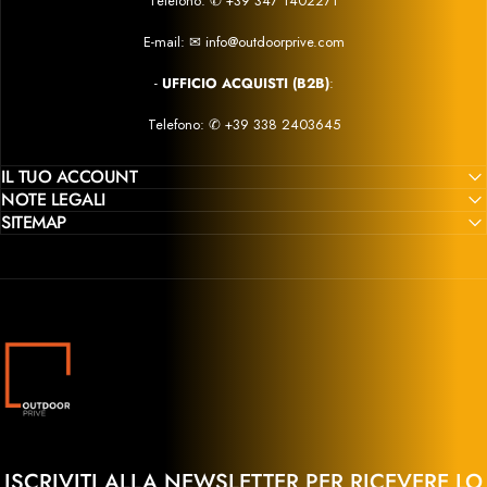
Telefono:
✆
+39 347 1402271
E-mail:
✉
info@outdoorprive.com
-
UFFICIO ACQUISTI (B2B)
:
Telefono: ✆
+39 338 2403645
IL TUO ACCOUNT
NOTE LEGALI
SITEMAP
Outdoor Privé
ISCRIVITI ALLA NEWSLETTER PER RICEVERE LO