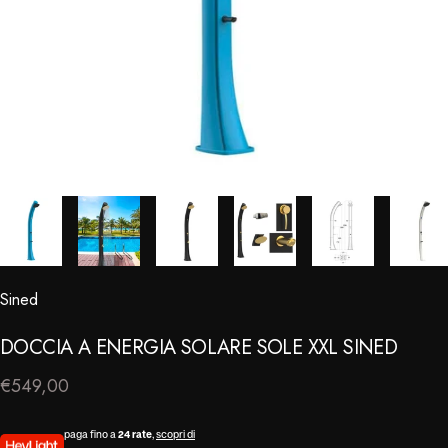
Sined
⠀
DOCCIA
A
ENERGIA
SOLARE
SOLE
XXL
SINED
€549,00
paga fino a
24 rate
,
scopri di