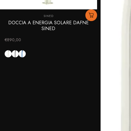
Fornitore:
SINED
DOCCIA A ENERGIA SOLARE DAFNE
SINED
€890,00
Bianco
Nero
Blu