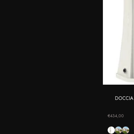
DOCCIA
€434,00
Bianco
Antracite
Verd