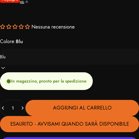
più
Nessuna recensione
Colore:
Blu
In magazzino, pronto per la spedizione
Quantità
AGGIUNGI AL CARRELLO
ESAURITO - AVVISAMI QUANDO SARÀ DISPONIBILE