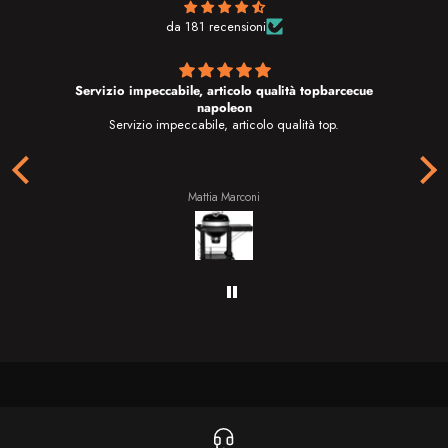
da 181 recensioni
Servizio impeccabile, articolo qualità topbarcecue
napoleon
Ho
Servizio impeccabile, articolo qualità top.
g
t
Il 
g
tu
Mattia Marconi
il
Do
d
a
br
ri
va