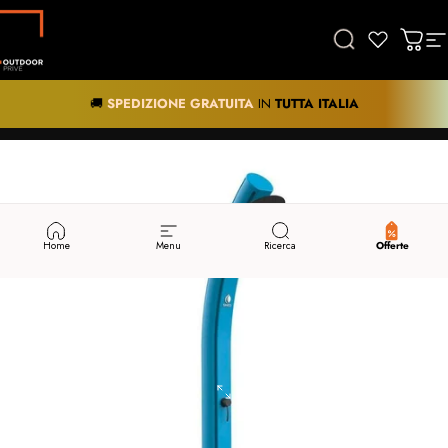
Vai direttamente ai contenuti
tdoor Privé
Cerca
Carre
N
🚚
SPEDIZIONE GRATUITA
IN
TUTTA
ITALIA
SCONTI
-5% SUL CARRELLO
Home
Menu
Ricerca
Offerte