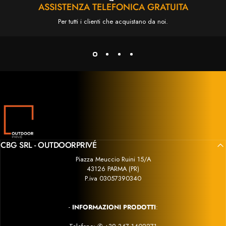
ASSISTENZA TELEFONICA GRATUITA
de
Per tutti i clienti che acquistano da noi.
ba
pr
co
s
Outdoor Privé
CBG SRL - OUTDOORPRIVÉ
Piazza Meuccio Ruini 15/A
43126 PARMA (PR)
P.iva 03057390340
-
INFORMAZIONI PRODOTTI
: