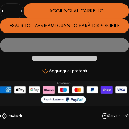
Quantità
AGGIUNGI AL CARRELLO
ESAURITO - AVVISAMI QUANDO SARÀ DISPONIBILE
Aggiungi ai preferiti
Serve aiuto?
Condividi