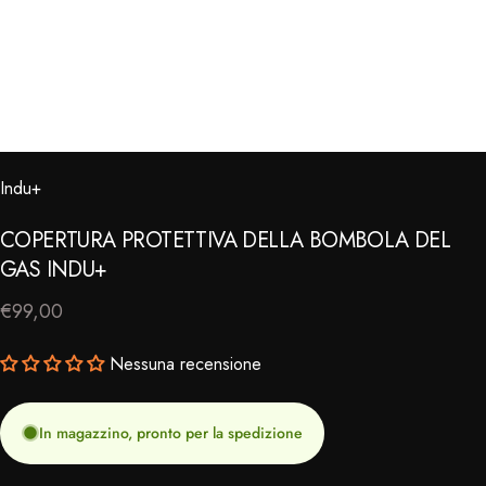
Indu+
⠀
COPERTURA
PROTETTIVA
DELLA
BOMBOLA
DEL
GAS
INDU+
€99,00
Nessuna recensione
In magazzino, pronto per la spedizione