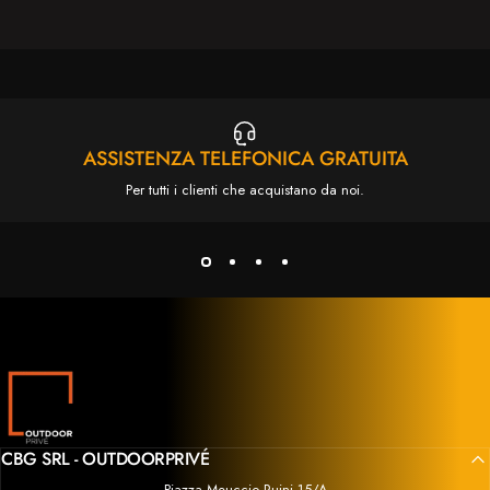
br
ri
va
ASSISTENZA TELEFONICA GRATUITA
de
Per tutti i clienti che acquistano da noi.
ba
pr
co
s
Outdoor Privé
CBG SRL - OUTDOORPRIVÉ
Piazza Meuccio Ruini 15/A