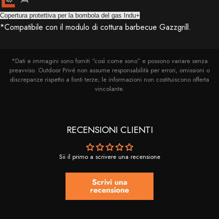
Copertura protettiva per la bombola del gas Indu+
*Compatibile con il modulo di cottura barbecue Gazzgrill.
*Dati e immagini sono forniti “così come sono” e possono variare senza
preavviso. Outdoor Privé non assume responsabilità per errori, omissioni o
discrepanze rispetto a fonti terze; le informazioni non costituiscono offerta
vincolante.
RECENSIONI CLIENTI
Sii il primo a scrivere una recensione
Scrivi una
recensione