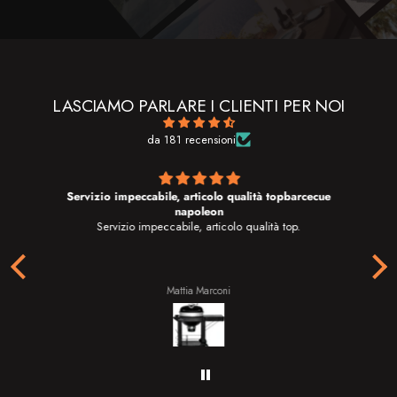
LASCIAMO PARLARE I CLIENTI PER NOI
da 181 recensioni
Servizio impeccabile, articolo qualità topbarcecue
napoleon
Ho
Servizio impeccabile, articolo qualità top.
g
t
Il 
g
tu
Mattia Marconi
il
Do
d
a