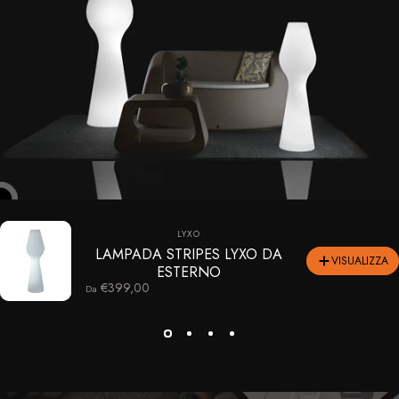
Fornitore:
LYXO
LAMPADA STRIPES LYXO DA
VISUALIZZA
ESTERNO
€399,00
Da