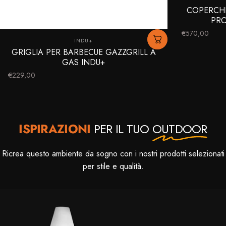
COPERCHI
PRO
€570,00
Fornitore:
INDU+
GRIGLIA PER BARBECUE GAZZGRILL A
GAS INDU+
€229,00
ISPIRAZIONI
PER IL TUO
OUTDOOR
Ricrea questo ambiente da sogno con i nostri prodotti selezionati
per stile e qualità.