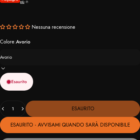
più
Nessuna recensione
Colore:
Avorio
Esaurito
Quantità
ESAURITO
ESAURITO - AVVISAMI QUANDO SARÀ DISPONIBILE