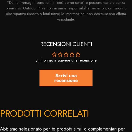
*Dati e immagini sono forniti “così come sono” e possono variare senza
preavviso. Outdoor Privé non assume responsabilità per errori, omissioni o
discrepanze rispetto a fonti terze; le informazioni non costituiscono offerta
vincolante.
RECENSIONI CLIENTI
Sii il primo a scrivere una recensione
Scrivi una
recensione
PRODOTTI CORRELATI
Abbiamo selezionato per te prodotti simili o complementari per