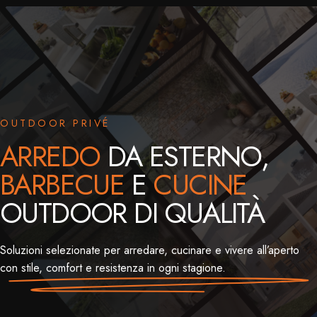
OUTDOOR PRIVÉ
ARREDO
DA ESTERNO,
BARBECUE
E
CUCINE
OUTDOOR DI QUALITÀ
Soluzioni selezionate per arredare, cucinare e vivere all’aperto
con stile, comfort e resistenza in ogni stagione.