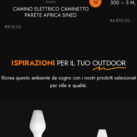
Fornitore:
300 – 3 M,
SINED
CAMINO ELETTRICO CAMINETTO
PARETE APRICA SINED
€4.870,00
€919,00
ISPIRAZIONI
PER IL TUO
OUTDOOR
Ricrea questo ambiente da sogno con i nostri prodotti selezionati
per stile e qualità.