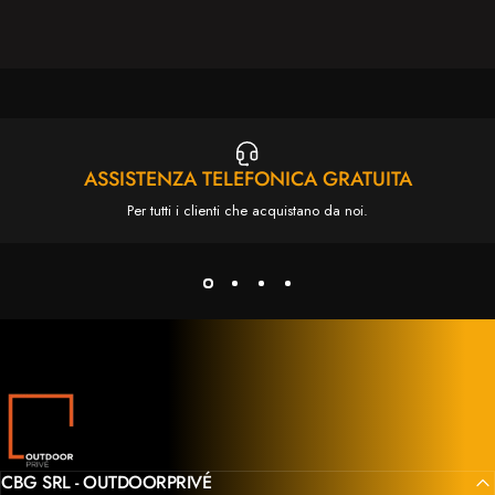
br
ri
va
ASSISTENZA TELEFONICA GRATUITA
de
Per tutti i clienti che acquistano da noi.
ba
pr
co
s
Outdoor Privé
CBG SRL - OUTDOORPRIVÉ