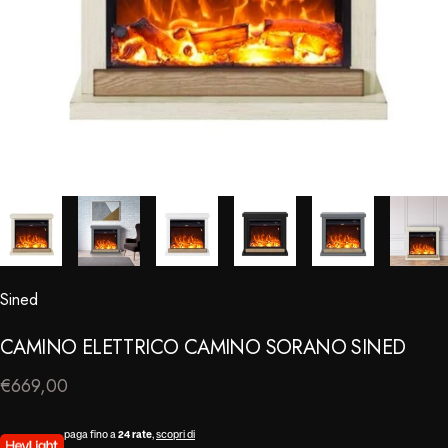
Sined
⠀
CAMINO
ELETTRICO
CAMINO
SORANO
SINED
€669,00
paga fino a
24 rate
,
scopri di