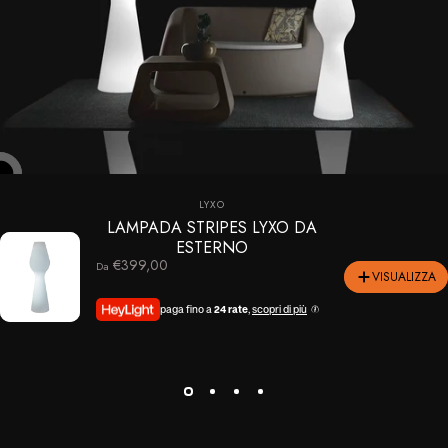
Fornitore:
LYXO
LAMPADA STRIPES LYXO DA
ESTERNO
€399,00
Da
VISUALIZZA
paga fino a
24 rate
,
scopri di più