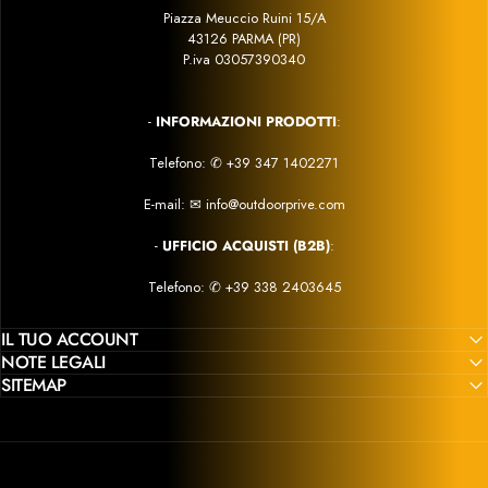
Piazza Meuccio Ruini 15/A
43126 PARMA (PR)
P.iva 03057390340
-
INFORMAZIONI PRODOTTI
:
Telefono:
✆
+39 347 1402271
E-mail:
✉
info@outdoorprive.com
-
UFFICIO ACQUISTI (B2B)
:
Telefono: ✆
+39 338 2403645
IL TUO ACCOUNT
NOTE LEGALI
SITEMAP