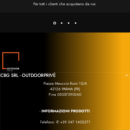
un controllo preciso della cottura. Si percepisce
Per tutti i clienti che acquistano da noi.
chiaramente la qualità progettuale e costruttiva del
prodotto.
In conclusione, il Napoleon Rogue 525 Pro è un
à e
barbecue di fascia alta che unisce prestazioni, qualità e
o e
praticità. Sono estremamente soddisfatto dell’acquisto e
che
consiglio vivamente sia il barbecue sia il venditore, che
ni
si è dimostrato serio, competente e disponibile in ogni
fase dell’acquisto.
Outdoor Privé
CBG SRL - OUTDOORPRIVÉ
Piazza Meuccio Ruini 15/A
43126 PARMA (PR)
P.iva 03057390340
-
INFORMAZIONI PRODOTTI
:
Telefono:
✆
+39 347 1402271