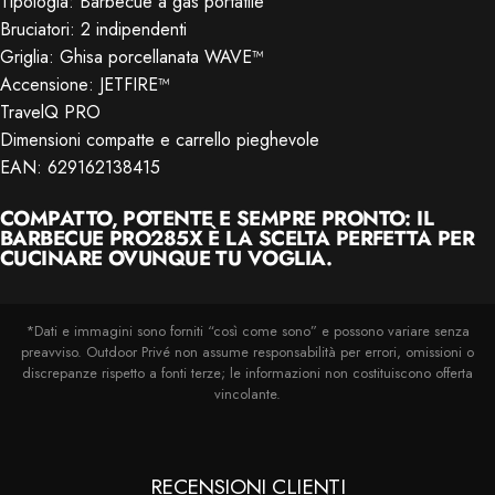
Tipologia: Barbecue a gas portatile
Bruciatori: 2 indipendenti
Griglia: Ghisa porcellanata WAVE™
Accensione: JETFIRE™
TravelQ PRO
Dimensioni compatte e carrello pieghevole
EAN: 629162138415
COMPATTO, POTENTE E SEMPRE PRONTO: IL
BARBECUE PRO285X È LA SCELTA PERFETTA PER
CUCINARE OVUNQUE TU VOGLIA.
*Dati e immagini sono forniti “così come sono” e possono variare senza
preavviso. Outdoor Privé non assume responsabilità per errori, omissioni o
discrepanze rispetto a fonti terze; le informazioni non costituiscono offerta
vincolante.
RECENSIONI CLIENTI