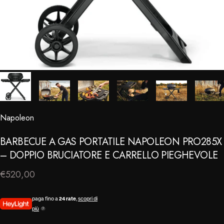
Napoleon
⠀
BARBECUE
A
GAS
PORTATILE
NAPOLEON
PRO285X
–
DOPPIO
BRUCIATORE
E
CARRELLO
PIEGHEVOLE
€520,00
paga fino a
24 rate
,
scopri di
più