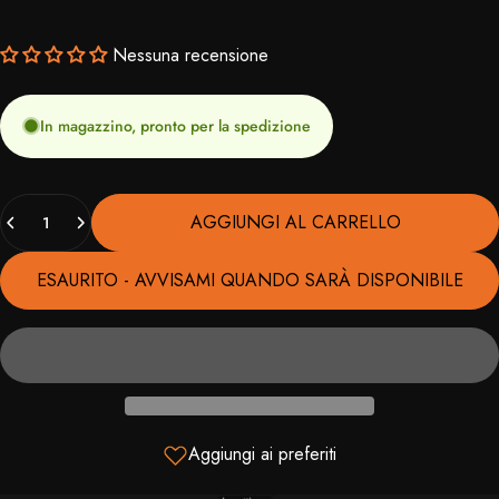
Nessuna recensione
In magazzino, pronto per la spedizione
Quantità
AGGIUNGI AL CARRELLO
ESAURITO - AVVISAMI QUANDO SARÀ DISPONIBILE
Aggiungi ai preferiti