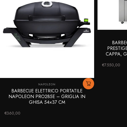
BARBE
PRESTIGE
CAPPA, G
€7.550,00
Fornitore:
NAPOLEON
BARBECUE ELETTRICO PORTATILE
NAPOLEON PRO285E – GRIGLIA IN
GHISA 54×37 CM
€360,00