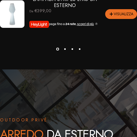
ESTERNO
€399,00
Da
VISUALIZZA
paga fino a
24 rate
,
scopri di più
OUTDOOR PRIVÉ
ARREDO
DA ESTERNO,