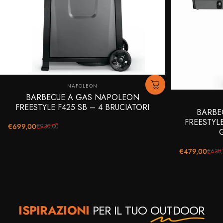
Fornitore:
NAPOLEON
BARBECUE A GAS NAPOLEON
FREESTYLE F425 SB – 4 BRUCIATORI
BARBE
FREESTYLE
€699,00
€930,00
Prezzo scontato
Prezzo di listino
€479,00
€630,
Prezzo scontato
Prezzo di listino
ISPIRAZIONI
PER IL TUO
OUTDOOR