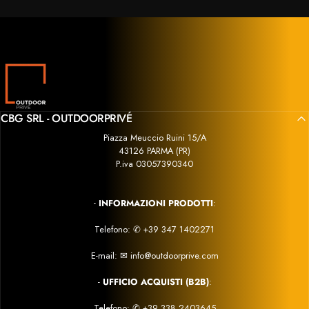
In conclusione, il Napoleon Rogue 525 Pro è un
à e
barbecue di fascia alta che unisce prestazioni, qualità e
o e
praticità. Sono estremamente soddisfatto dell’acquisto e
che
consiglio vivamente sia il barbecue sia il venditore, che
ni
si è dimostrato serio, competente e disponibile in ogni
fase dell’acquisto.
Outdoor Privé
CBG SRL - OUTDOORPRIVÉ
Piazza Meuccio Ruini 15/A
43126 PARMA (PR)
P.iva 03057390340
-
INFORMAZIONI PRODOTTI
:
Telefono:
✆
+39 347 1402271
E-mail:
✉
info@outdoorprive.com
-
UFFICIO ACQUISTI (B2B)
:
Telefono: ✆
+39 338 2403645