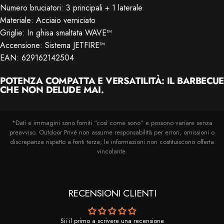
Numero bruciatori: 3 principali + 1 laterale
Materiale: Acciaio verniciato
Griglie: In ghisa smaltata WAVE™
Accensione: Sistema JETFIRE™
EAN: 629162142504
POTENZA COMPATTA E VERSATILITÀ: IL BARBECUE
CHE NON DELUDE MAI.
*Dati e immagini sono forniti “così come sono” e possono variare senza
preavviso. Outdoor Privé non assume responsabilità per errori, omissioni o
discrepanze rispetto a fonti terze; le informazioni non costituiscono offerta
vincolante.
RECENSIONI CLIENTI
Sii il primo a scrivere una recensione