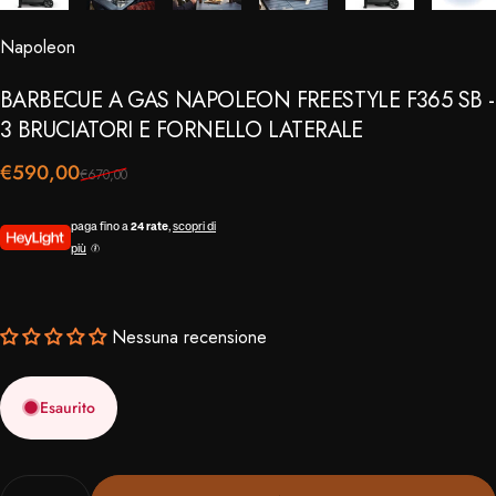
Napoleon
⠀
BARBECUE
A
GAS
NAPOLEON
FREESTYLE
F365
SB
-
3
BRUCIATORI
E
FORNELLO
LATERALE
Prezzo scontato
Prezzo di listino
€590,00
€670,00
paga fino a
24 rate
,
scopri di
più
Nessuna recensione
Esaurito
Quantità