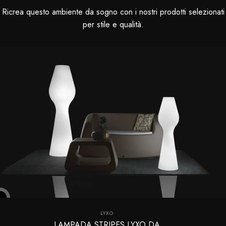
Ricrea questo ambiente da sogno con i nostri prodotti selezionati
per stile e qualità.
Fornitore:
LYXO
LAMPADA STRIPES LYXO DA