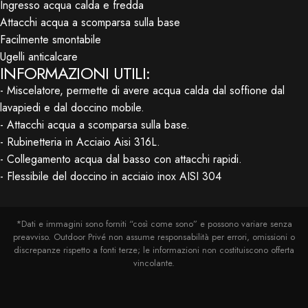
Ingresso acqua calda e fredda
Attacchi acqua a scomparsa sulla base
Facilmente smontabile
Ugelli anticalcare
INFORMAZIONI UTILI:
- Miscelatore, permette di avere acqua calda dal soffione dal
lavapiedi e dal doccino mobile.
- Attacchi acqua a scomparsa sulla base.
- Rubinetteria in Acciaio Aisi 316L.
- Collegamento acqua dal basso con attacchi rapidi.
- Flessibile del doccino in acciaio inox AISI 304
*Dati e immagini sono forniti “così come sono” e possono variare senza
preavviso. Outdoor Privé non assume responsabilità per errori, omissioni o
discrepanze rispetto a fonti terze; le informazioni non costituiscono offerta
vincolante.