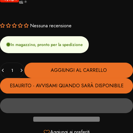
più
Nessuna recensione
In magazzino, pronto per la spedizione
Quantità
AGGIUNGI AL CARRELLO
ESAURITO - AVVISAMI QUANDO SARÀ DISPONIBILE
Aggiungi ai preferiti