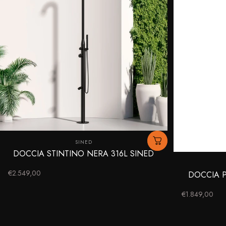
Fornitore:
SINED
DOCCIA STINTINO NERA 316L SINED
€2.549,00
DOCCIA P
€1.849,00