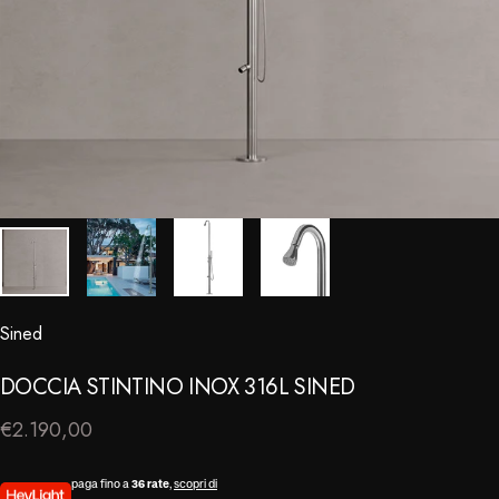
Sined
⠀
DOCCIA
STINTINO
INOX
316L
SINED
€2.190,00
paga fino a
36 rate
,
scopri di